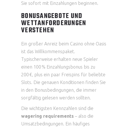
Sie sofort mit Einzahlungen beginnen.
BONUSANGEBOTE UND
WETTANFORDERUNGEN
VERSTEHEN
Ein großer Anreiz beim Casino ohne Oasis
ist das Willkommenspaket.
Typischerweise erhalten neue Spieler
einen 100 % Einzahlungsbonus bis zu
200 €, plus ein paar Freispins für beliebte
Slots. Die genauen Konditionen finden Sie
in den Bonusbedingungen, die immer
sorgfältig gelesen werden sollten.
Die wichtigsten Kennzahlen sind die
wagering requirements
– also die
Umsatzbedingungen. Ein häufiges