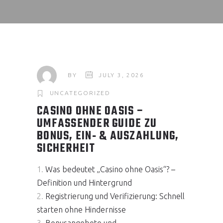
BY
JULY 3, 2026
UNCATEGORIZED
CASINO OHNE OASIS –
UMFASSENDER GUIDE ZU
BONUS, EIN‑ & AUSZAHLUNG,
SICHERHEIT
Was bedeutet „Casino ohne Oasis“? –
Definition und Hintergrund
Registrierung und Verifizierung: Schnell
starten ohne Hindernisse