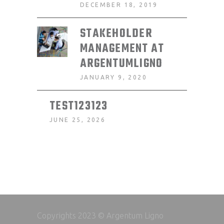
DECEMBER 18, 2019
STAKEHOLDER
MANAGEMENT AT
ARGENTUMLIGNO
JANUARY 9, 2020
TEST123123
JUNE 25, 2026
Copyrights 2023 © Argentum Ligno