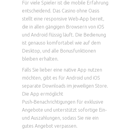
Für viele Spieler ist die mobile Erfahrung
entscheidend. Das Casino ohne Oasis
stellt eine responsive Web‑App bereit,
die in allen gängigen Browsern von iOS
und Android flüssig läuft. Die Bedienung
ist genauso komfortabel wie auf dem
Desktop, und alle Bonusfunktionen
bleiben erhalten.
Falls Sie lieber eine native App nutzen
möchten, gibt es für Android und iOS
separate Downloads im jeweiligen Store.
Die App ermöglicht
Push‑Benachrichtigungen für exklusive
Angebote und unterstützt sofortige Ein-
und Auszahlungen, sodass Sie nie ein
gutes Angebot verpassen.