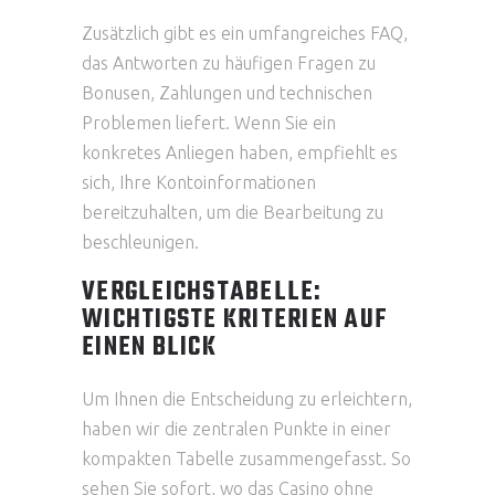
Zusätzlich gibt es ein umfangreiches FAQ,
das Antworten zu häufigen Fragen zu
Bonusen, Zahlungen und technischen
Problemen liefert. Wenn Sie ein
konkretes Anliegen haben, empfiehlt es
sich, Ihre Kontoinformationen
bereitzuhalten, um die Bearbeitung zu
beschleunigen.
VERGLEICHSTABELLE:
WICHTIGSTE KRITERIEN AUF
EINEN BLICK
Um Ihnen die Entscheidung zu erleichtern,
haben wir die zentralen Punkte in einer
kompakten Tabelle zusammengefasst. So
sehen Sie sofort, wo das Casino ohne