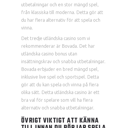
utbetalningar och en stor mängd spel,
från klassiska till moderna. Detta gör att
du har flera alternativ för att spela och
vinna.
Det tredje utländska casino som vi
rekommenderar är Bovada. Det har
utländska casino bonus utan
insättningskrav och snabba utbetalningar.
Bovada erbjuder en bred mängd spel,
inklusive live spel och sportspel. Detta
gör att du kan spela och vinna på flera
olika sätt. Detta utländska casino är ett
bra val för spelare som vill ha flera
alternativ och snabba utbetalningar.
ÖVRIGT VIKTIGT ATT KÄNNA