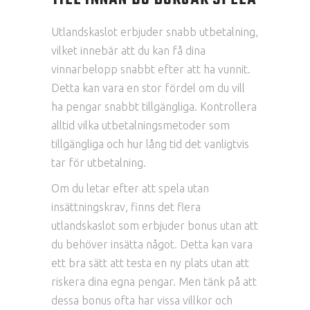
TILL INNAN DU BÖRJAR SPELA
Utlandskaslot erbjuder snabb utbetalning,
vilket innebär att du kan få dina
vinnarbelopp snabbt efter att ha vunnit.
Detta kan vara en stor fördel om du vill
ha pengar snabbt tillgängliga. Kontrollera
alltid vilka utbetalningsmetoder som
tillgängliga och hur lång tid det vanligtvis
tar för utbetalning.
Om du letar efter att spela utan
insättningskrav, finns det flera
utlandskaslot som erbjuder bonus utan att
du behöver insätta något. Detta kan vara
ett bra sätt att testa en ny plats utan att
riskera dina egna pengar. Men tänk på att
dessa bonus ofta har vissa villkor och