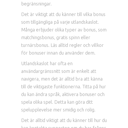
begränsningar.
Det är viktigt att du känner till vilka bonus
som tillgängliga på varje utlandskaslot.
Många erbjuder olika typer av bonus, som
matchingsbonus, gratis spinn eller
turnärsbonus. Läs alltid regler och villkor
för bonuser innan du använder dem.
Utlandskaslot har ofta en
användargränssnitt som är enkelt att
navigera, men det är alltid bra att känna
till de viktigaste funktionerna. Titta på hur
du kan ändra språk, aktivera bonuser och
spela olika spel. Detta kan göra ditt
spelupplevelse mer smidig och rolig.
Det är alltid viktigt att du känner till hur du