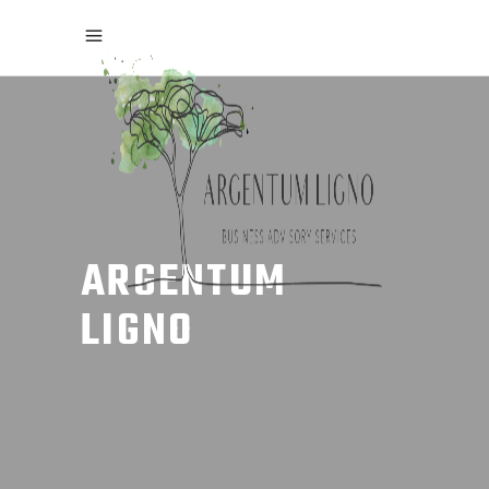
ARGENTUM
LIGNO