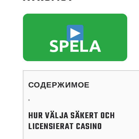
SPELA
СОДЕРЖИМОЕ
HUR VÄLJA SÄKERT OCH
LICENSIERAT CASINO