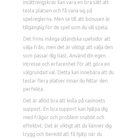
insättningskrav kan vara en bra sätt att
testa platsen och få vana sig på
spelreglerna. Men se till att bonusen är
tillgänglig för de spel som du vill spela.
Det finns många utländska spelsidor att
välja från, men det är viktigt att välja den
som passar dig bäst. Använd din egen
intresse och erfarenhet för att göra en
välgrundad val. Detta kan innebära att du
testar flera platser innan du hittar den
perfekta.
Det är alltid bra att kolla på casinoets
support. En bra support kan hjälpa dig
med frågor och problem snabbt och
effektivt. Det är viktigt att du känner dig
trygg och beredd att få hjälp när du