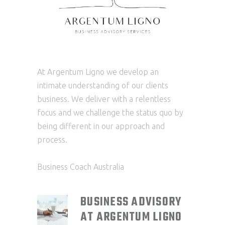
At Argentum Ligno we develop an
intimate understanding of our clients
business. We deliver with a relentless
focus and we challenge the status quo by
being different in our approach and
process.
Business Coach Australia
BUSINESS ADVISORY
AT ARGENTUM LIGNO