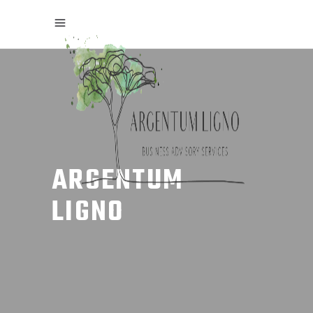
ARGENTUM
LIGNO