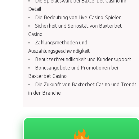
Die Spielauswahl bei Baxterbet Casino im
Detail
Die Bedeutung von Live-Casino-Spielen
Sicherheit und Seriosität von Baxterbet
Casino
Zahlungsmethoden und
Auszahlungsgeschwindigkeit
Benutzerfreundlichkeit und Kundensupport
Bonusangebote und Promotionen bei
Baxterbet Casino
Die Zukunft von Baxterbet Casino und Trends
in der Branche