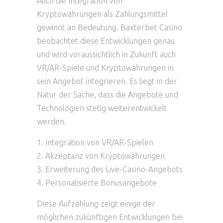
Auch die Integration von
Kryptowährungen als Zahlungsmittel
gewinnt an Bedeutung. Baxterbet Casino
beobachtet diese Entwicklungen genau
und wird voraussichtlich in Zukunft auch
VR/AR-Spiele und Kryptowährungen in
sein Angebot integrieren. Es liegt in der
Natur der Sache, dass die Angebote und
Technologien stetig weiterentwickelt
werden.
Integration von VR/AR-Spielen
Akzeptanz von Kryptowährungen
Erweiterung des Live-Casino-Angebots
Personalisierte Bonusangebote
Diese Aufzählung zeigt einige der
möglichen zukünftigen Entwicklungen bei