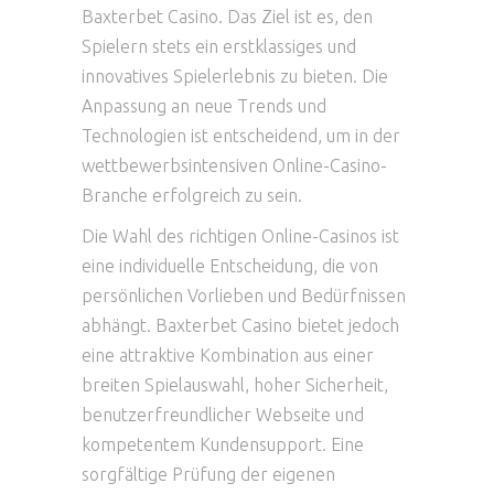
Baxterbet Casino. Das Ziel ist es, den
Spielern stets ein erstklassiges und
innovatives Spielerlebnis zu bieten. Die
Anpassung an neue Trends und
Technologien ist entscheidend, um in der
wettbewerbsintensiven Online-Casino-
Branche erfolgreich zu sein.
Die Wahl des richtigen Online-Casinos ist
eine individuelle Entscheidung, die von
persönlichen Vorlieben und Bedürfnissen
abhängt. Baxterbet Casino bietet jedoch
eine attraktive Kombination aus einer
breiten Spielauswahl, hoher Sicherheit,
benutzerfreundlicher Webseite und
kompetentem Kundensupport. Eine
sorgfältige Prüfung der eigenen