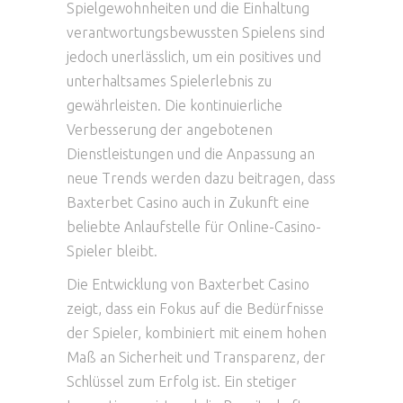
Spielgewohnheiten und die Einhaltung
verantwortungsbewussten Spielens sind
jedoch unerlässlich, um ein positives und
unterhaltsames Spielerlebnis zu
gewährleisten. Die kontinuierliche
Verbesserung der angebotenen
Dienstleistungen und die Anpassung an
neue Trends werden dazu beitragen, dass
Baxterbet Casino auch in Zukunft eine
beliebte Anlaufstelle für Online-Casino-
Spieler bleibt.
Die Entwicklung von Baxterbet Casino
zeigt, dass ein Fokus auf die Bedürfnisse
der Spieler, kombiniert mit einem hohen
Maß an Sicherheit und Transparenz, der
Schlüssel zum Erfolg ist. Ein stetiger