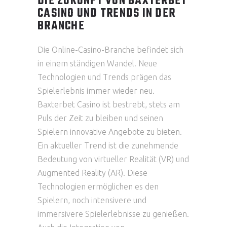
DIE ZUKUNFT VON BAXTERBET
CASINO UND TRENDS IN DER
BRANCHE
Die Online-Casino-Branche befindet sich
in einem ständigen Wandel. Neue
Technologien und Trends prägen das
Spielerlebnis immer wieder neu.
Baxterbet Casino ist bestrebt, stets am
Puls der Zeit zu bleiben und seinen
Spielern innovative Angebote zu bieten.
Ein aktueller Trend ist die zunehmende
Bedeutung von virtueller Realität (VR) und
Augmented Reality (AR). Diese
Technologien ermöglichen es den
Spielern, noch intensivere und
immersivere Spielerlebnisse zu genießen.