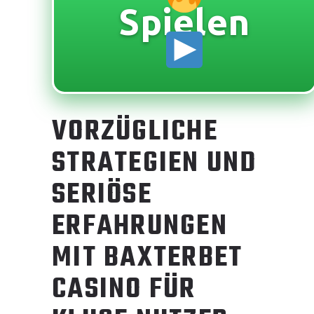
Spielen
VORZÜGLICHE
STRATEGIEN UND
SERIÖSE
ERFAHRUNGEN
MIT BAXTERBET
CASINO FÜR