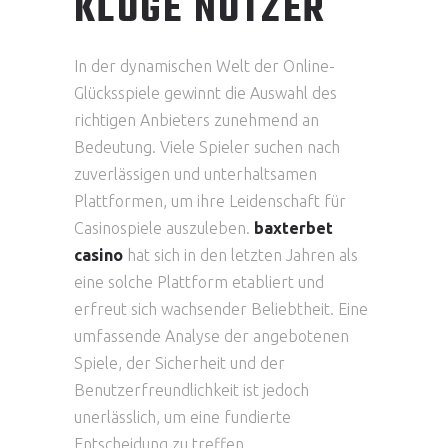
KLUGE NUTZER
In der dynamischen Welt der Online-
Glücksspiele gewinnt die Auswahl des
richtigen Anbieters zunehmend an
Bedeutung. Viele Spieler suchen nach
zuverlässigen und unterhaltsamen
Plattformen, um ihre Leidenschaft für
Casinospiele auszuleben.
baxterbet
casino
hat sich in den letzten Jahren als
eine solche Plattform etabliert und
erfreut sich wachsender Beliebtheit. Eine
umfassende Analyse der angebotenen
Spiele, der Sicherheit und der
Benutzerfreundlichkeit ist jedoch
unerlässlich, um eine fundierte
Entscheidung zu treffen.