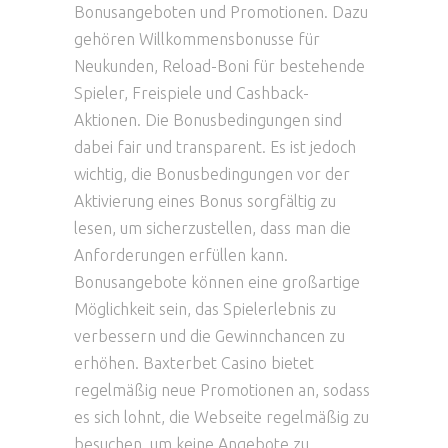
Bonusangeboten und Promotionen. Dazu
gehören Willkommensbonusse für
Neukunden, Reload-Boni für bestehende
Spieler, Freispiele und Cashback-
Aktionen. Die Bonusbedingungen sind
dabei fair und transparent. Es ist jedoch
wichtig, die Bonusbedingungen vor der
Aktivierung eines Bonus sorgfältig zu
lesen, um sicherzustellen, dass man die
Anforderungen erfüllen kann.
Bonusangebote können eine großartige
Möglichkeit sein, das Spielerlebnis zu
verbessern und die Gewinnchancen zu
erhöhen. Baxterbet Casino bietet
regelmäßig neue Promotionen an, sodass
es sich lohnt, die Webseite regelmäßig zu
besuchen, um keine Angebote zu