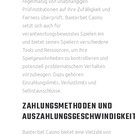
regelmäßig von unabhängigen
Prüfinstitutionen auf ihre Zufälligkeit und
Fairness überprüft. Baxterbet Casino
setzt sich auch für
verantwortungsbewusstes Spielen ein
und bietet seinen Spielern verschiedene
Tools und Ressourcen, um ihre
Spielgewohnheiten zu kontrollieren und
potenziell problematischem Verhalten
vorzubeugen. Dazu gehören
Einzahlungslimits, Verlustlimits und
Selbstausschlüsse.
ZAHLUNGSMETHODEN UND
AUSZAHLUNGSGESCHWINDIGKEI
Baxterbet Casino bietet eine Vielzahl von