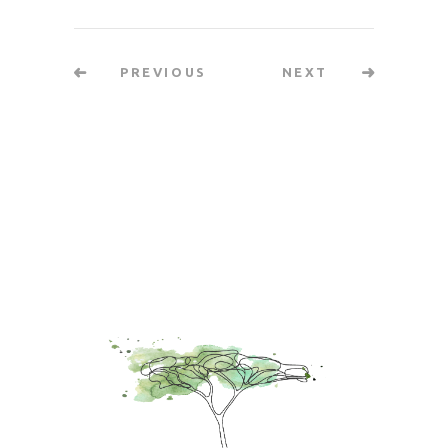
PREVIOUS
NEXT