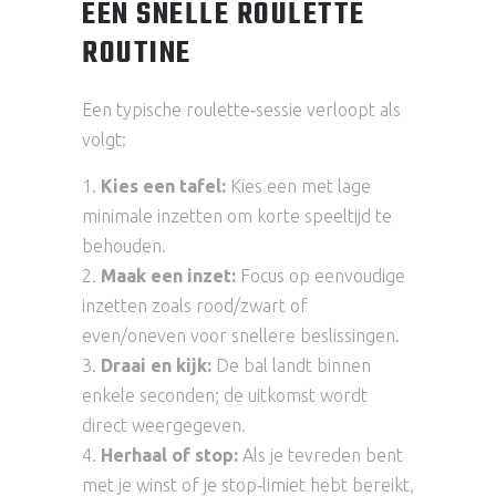
EEN SNELLE ROULETTE
ROUTINE
Een typische roulette‑sessie verloopt als
volgt:
Kies een tafel:
Kies een met lage
minimale inzetten om korte speeltijd te
behouden.
Maak een inzet:
Focus op eenvoudige
inzetten zoals rood/zwart of
even/oneven voor snellere beslissingen.
Draai en kijk:
De bal landt binnen
enkele seconden; de uitkomst wordt
direct weergegeven.
Herhaal of stop:
Als je tevreden bent
met je winst of je stop‑limiet hebt bereikt,