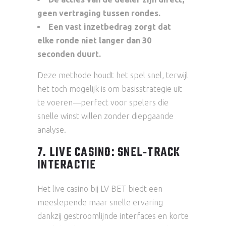
geen vertraging tussen rondes.
Een vast inzetbedrag zorgt dat
elke ronde niet langer dan 30
seconden duurt.
Deze methode houdt het spel snel, terwijl
het toch mogelijk is om basisstrategie uit
te voeren—perfect voor spelers die
snelle winst willen zonder diepgaande
analyse.
7. LIVE CASINO: SNEL‑TRACK
INTERACTIE
Het live casino bij LV BET biedt een
meeslepende maar snelle ervaring
dankzij gestroomlijnde interfaces en korte