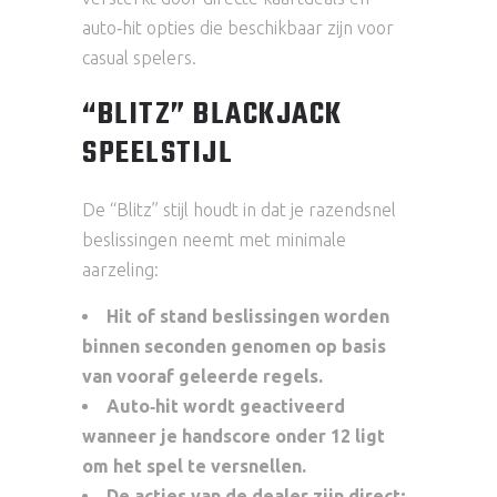
auto‑hit opties die beschikbaar zijn voor
casual spelers.
“BLITZ” BLACKJACK
SPEELSTIJL
De “Blitz” stijl houdt in dat je razendsnel
beslissingen neemt met minimale
aarzeling:
Hit of stand beslissingen worden
binnen seconden genomen op basis
van vooraf geleerde regels.
Auto‑hit wordt geactiveerd
wanneer je handscore onder 12 ligt
om het spel te versnellen.
De acties van de dealer zijn direct;