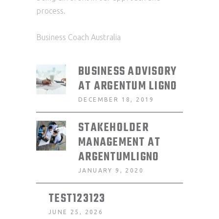
process.
Business Coach Australia
BUSINESS ADVISORY
AT ARGENTUM LIGNO
DECEMBER 18, 2019
STAKEHOLDER
MANAGEMENT AT
ARGENTUMLIGNO
JANUARY 9, 2020
TEST123123
JUNE 25, 2026