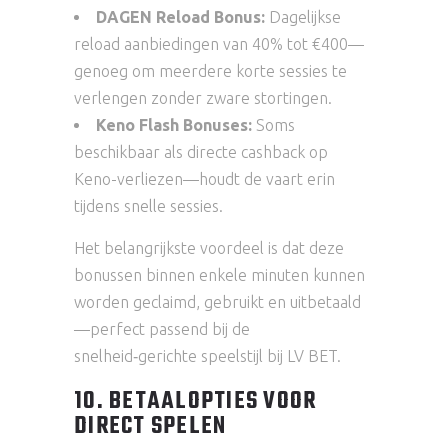
DAGEN Reload Bonus:
Dagelijkse
reload aanbiedingen van 40% tot €400—
genoeg om meerdere korte sessies te
verlengen zonder zware stortingen.
Keno Flash Bonuses:
Soms
beschikbaar als directe cashback op
Keno-verliezen—houdt de vaart erin
tijdens snelle sessies.
Het belangrijkste voordeel is dat deze
bonussen binnen enkele minuten kunnen
worden geclaimd, gebruikt en uitbetaald
—perfect passend bij de
snelheid‑gerichte speelstijl bij LV BET.
10. BETAALOPTIES VOOR
DIRECT SPELEN