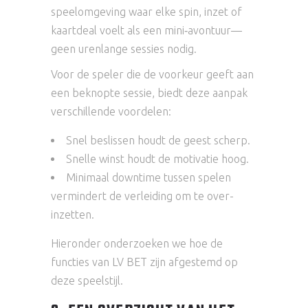
speelomgeving waar elke spin, inzet of
kaartdeal voelt als een mini‑avontuur—
geen urenlange sessies nodig.
Voor de speler die de voorkeur geeft aan
een beknopte sessie, biedt deze aanpak
verschillende voordelen:
Snel beslissen houdt de geest scherp.
Snelle winst houdt de motivatie hoog.
Minimaal downtime tussen spelen
vermindert de verleiding om te over-
inzetten.
Hieronder onderzoeken we hoe de
functies van LV BET zijn afgestemd op
deze speelstijl.