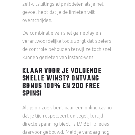
zelf‑uitsluitingshulpmiddelen als je het
gevoel hebt dat je de limieten wilt
overschrijden.
De combinatie van snel gameplay en
verantwoordelijke tools zorgt dat spelers
de controle behouden terwijl ze toch snel
kunnen genieten van instant‑wins.
KLAAR VOOR JE VOLGENDE
SNELLE WINST? ONTVANG
BONUS 100% EN 200 FREE
SPINS!
Als je op zoek bent naar een online casino
dat je tijd respecteert en tegelijkertijd
directe spanning biedt, is LV BET precies
daarvoor gebouwd. Meld je vandaag nog