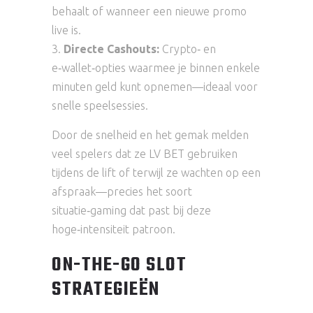
behaalt of wanneer een nieuwe promo
live is.
Directe Cashouts:
Crypto‑ en
e‑wallet‑opties waarmee je binnen enkele
minuten geld kunt opnemen—ideaal voor
snelle speelsessies.
Door de snelheid en het gemak melden
veel spelers dat ze LV BET gebruiken
tijdens de lift of terwijl ze wachten op een
afspraak—precies het soort
situatie‑gaming dat past bij deze
hoge‑intensiteit patroon.
ON-THE-GO SLOT
STRATEGIEËN