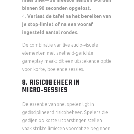
maar snel—de meeste handen worden
binnen 90 seconden opgelost.
Verlaat de tafel na het bereiken van
je stop‑limiet of na een vooraf
ingesteld aantal rondes.
De combinatie van live audio‑visuele
elementen met snelheid‑gerichte
gameplay maakt dit een uitstekende optie
voor korte, boeiende sessies.
8. RISICOBEHEER IN
MICRO‑SESSIES
De essentie van snel spelen ligt in
gedisciplineerd risicobeheer. Spelers die
gedijen op korte uitbarstingen stellen
vaak strikte limieten voordat ze beginnen