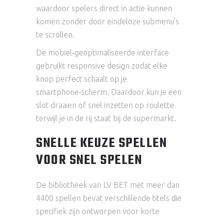
waardoor spelers direct in actie kunnen
komen zonder door eindeloze submenu’s
te scrollen.
De mobiel‑geoptimaliseerde interface
gebruikt responsive design zodat elke
knop perfect schaalt op je
smartphone‑scherm. Daardoor kun je een
slot draaien of snel inzetten op roulette
terwijl je in de rij staat bij de supermarkt.
SNELLE KEUZE SPELLEN
VOOR SNEL SPELEN
De bibliotheek van LV BET met meer dan
4400 spellen bevat verschillende titels die
specifiek zijn ontworpen voor korte