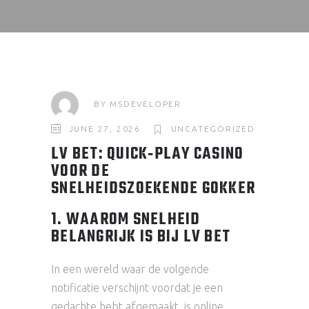
BY
MSDEVELOPER
JUNE 27, 2026
UNCATEGORIZED
LV BET: QUICK‑PLAY CASINO
VOOR DE
SNELHEIDSZOEKENDE GOKKER
1. WAAROM SNELHEID
BELANGRIJK IS BIJ LV BET
In een wereld waar de volgende
notificatie verschijnt voordat je een
gedachte hebt afgemaakt, is online