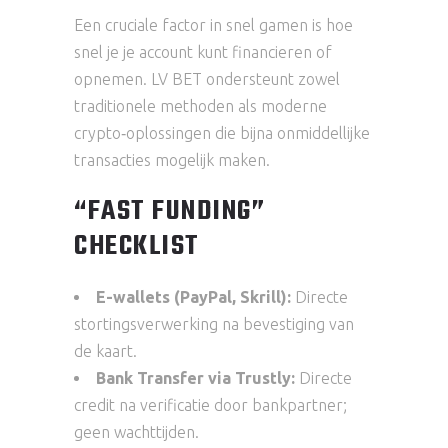
Een cruciale factor in snel gamen is hoe
snel je je account kunt financieren of
opnemen. LV BET ondersteunt zowel
traditionele methoden als moderne
crypto‑oplossingen die bijna onmiddellijke
transacties mogelijk maken.
“FAST FUNDING”
CHECKLIST
E-wallets (PayPal, Skrill):
Directe
stortingsverwerking na bevestiging van
de kaart.
Bank Transfer via Trustly:
Directe
credit na verificatie door bankpartner;
geen wachttijden.