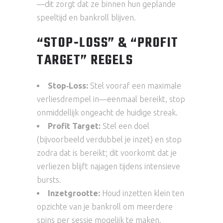
—dit zorgt dat ze binnen hun geplande
speeltijd en bankroll blijven.
“STOP‑LOSS” & “PROFIT
TARGET” REGELS
Stop‑Loss:
Stel vooraf een maximale
verliesdrempel in—eenmaal bereikt, stop
onmiddellijk ongeacht de huidige streak.
Profit Target:
Stel een doel
(bijvoorbeeld verdubbel je inzet) en stop
zodra dat is bereikt; dit voorkomt dat je
verliezen blijft najagen tijdens intensieve
bursts.
Inzetgrootte:
Houd inzetten klein ten
opzichte van je bankroll om meerdere
spins per sessie mogelijk te maken.