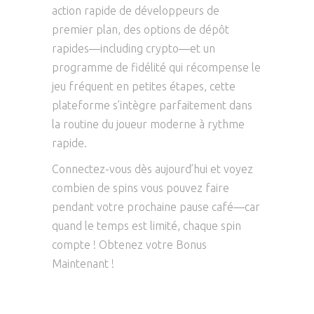
action rapide de développeurs de
premier plan, des options de dépôt
rapides—including crypto—et un
programme de fidélité qui récompense le
jeu fréquent en petites étapes, cette
plateforme s’intègre parfaitement dans
la routine du joueur moderne à rythme
rapide.
Connectez-vous dès aujourd’hui et voyez
combien de spins vous pouvez faire
pendant votre prochaine pause café—car
quand le temps est limité, chaque spin
compte ! Obtenez votre Bonus
Maintenant !