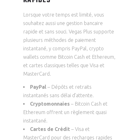
RAPIDES
Lorsque votre temps est limité, vous
souhaitez aussi une gestion bancaire
rapide et sans souci. Vegas Plus supporte
plusieurs méthodes de paiement
instantané, y compris PayPal, crypto
wallets comme Bitcoin Cash et Ethereum,
et cartes classiques telles que Visa et
MasterCard.
PayPal
– Dépôts et retraits
instantanés sans délai d’attente.
Cryptomonnaies
– Bitcoin Cash et
Ethereum offrent un règlement quasi
instantané.
Cartes de Crédit
– Visa et
MasterCard pour des recharges rapides