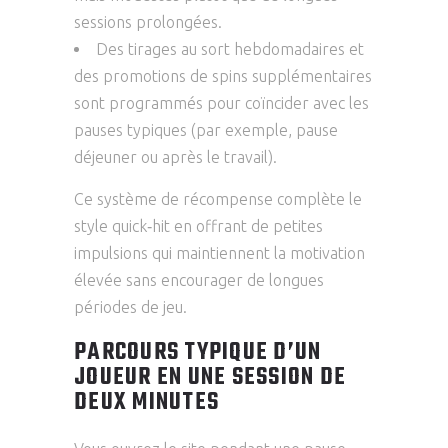
sessions prolongées.
Des tirages au sort hebdomadaires et
des promotions de spins supplémentaires
sont programmés pour coïncider avec les
pauses typiques (par exemple, pause
déjeuner ou après le travail).
Ce système de récompense complète le
style quick‑hit en offrant de petites
impulsions qui maintiennent la motivation
élevée sans encourager de longues
périodes de jeu.
PARCOURS TYPIQUE D’UN
JOUEUR EN UNE SESSION DE
DEUX MINUTES