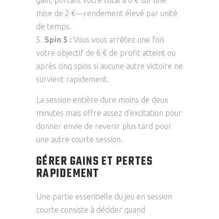
gain, portant votre total à 6 € sur une
mise de 2 €—rendement élevé par unité
de temps.
Spin 5 :
Vous vous arrêtez une fois
votre objectif de 6 € de profit atteint ou
après cinq spins si aucune autre victoire ne
survient rapidement.
La session entière dure moins de deux
minutes mais offre assez d’excitation pour
donner envie de revenir plus tard pour
une autre courte session.
GÉRER GAINS ET PERTES
RAPIDEMENT
Une partie essentielle du jeu en session
courte consiste à décider quand