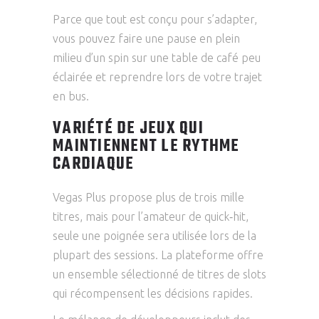
Parce que tout est conçu pour s’adapter,
vous pouvez faire une pause en plein
milieu d’un spin sur une table de café peu
éclairée et reprendre lors de votre trajet
en bus.
VARIÉTÉ DE JEUX QUI
MAINTIENNENT LE RYTHME
CARDIAQUE
Vegas Plus propose plus de trois mille
titres, mais pour l’amateur de quick‑hit,
seule une poignée sera utilisée lors de la
plupart des sessions. La plateforme offre
un ensemble sélectionné de titres de slots
qui récompensent les décisions rapides.