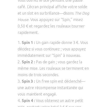
Vous ouvrez le site pendant une pause
café. L’écran principal affiche votre solde
et un slot en surbrillance—disons
The Dog
House
. Vous appuyez sur “Spin,” misez
0,50 € et regardez les rouleaux tourner
rapidement.
Spin 1 :
Un gain rapide donne 3 €. Vous
décidez si vous continuez ; vous appuyez
immédiatement sur “Spin” à nouveau.
Spin 2 :
Pas de gain ; vous gardez la
même mise. Les rouleaux se terminent en
moins de trois secondes.
Spin 3 :
Un free spin est déclenché—
une autre récompense instantanée qui
vous maintient engagé.
Spin 4 :
Vous obtenez un autre petit