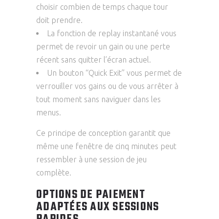
choisir combien de temps chaque tour
doit prendre.
La fonction de replay instantané vous
permet de revoir un gain ou une perte
récent sans quitter l’écran actuel.
Un bouton “Quick Exit” vous permet de
verrouiller vos gains ou de vous arrêter à
tout moment sans naviguer dans les
menus.
Ce principe de conception garantit que
même une fenêtre de cinq minutes peut
ressembler à une session de jeu
complète.
OPTIONS DE PAIEMENT
ADAPTÉES AUX SESSIONS