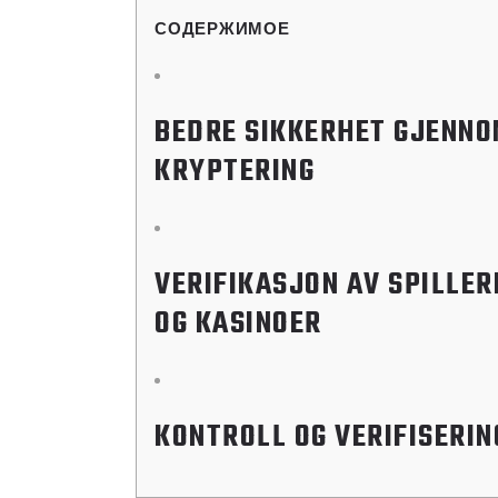
СОДЕРЖИМОЕ
BEDRE SIKKERHET GJENN
KRYPTERING
VERIFIKASJON AV SPILLER
OG KASINOER
KONTROLL OG VERIFISERIN