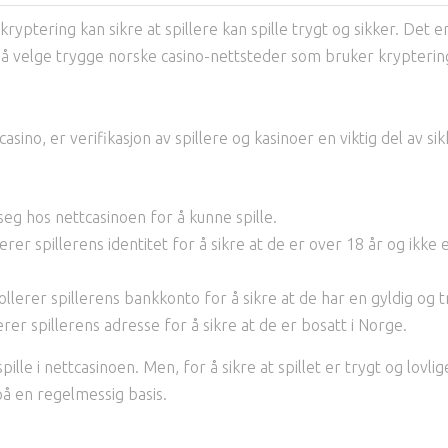
ptering kan sikre at spillere kan spille trygt og sikker. Det er 
g å velge trygge norske casino-nettsteder som bruker krypterin
tcasino, er verifikasjon av spillere og kasinoer en viktig del av 
 seg hos nettcasinoen for å kunne spille.
erer spillerens identitet for å sikre at de er over 18 år og ikke
llerer spillerens bankkonto for å sikre at de har en gyldig og 
rer spillerens adresse for å sikre at de er bosatt i Norge.
ille i nettcasinoen. Men, for å sikre at spillet er trygt og lovli
på en regelmessig basis.