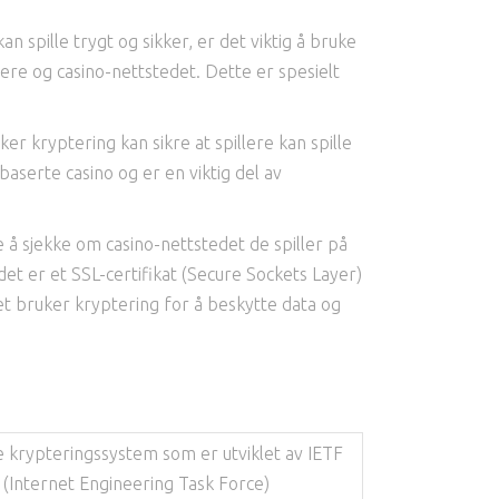
an spille trygt og sikker, er det viktig å bruke
ere og casino-nettstedet. Dette er spesielt
er kryptering kan sikre at spillere kan spille
baserte casino og er en viktig del av
e å sjekke om casino-nettstedet de spiller på
et er et SSL-certifikat (Secure Sockets Layer)
det bruker kryptering for å beskytte data og
e krypteringssystem som er utviklet av IETF
(Internet Engineering Task Force)