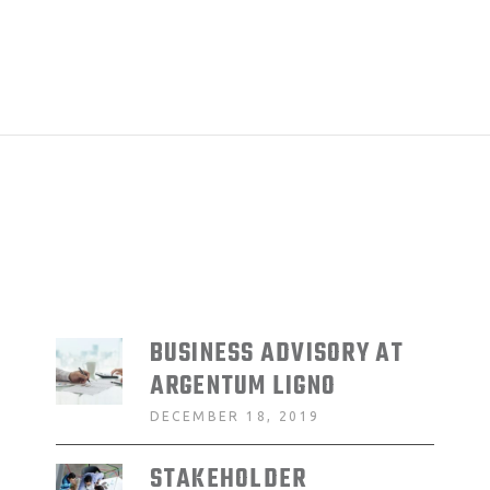
BUSINESS ADVISORY AT
ARGENTUM LIGNO
DECEMBER 18, 2019
STAKEHOLDER