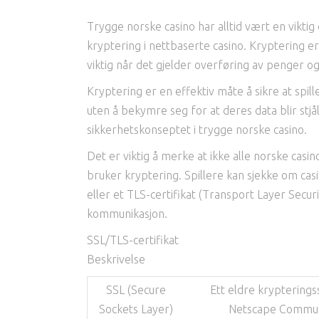
Trygge norske casino har alltid vært en viktig 
kryptering i nettbaserte casino. Kryptering e
viktig når det gjelder overføring av penger o
Kryptering er en effektiv måte å sikre at spill
uten å bekymre seg for at deres data blir stjå
sikkerhetskonseptet i trygge norske casino.
Det er viktig å merke at ikke alle norske casi
bruker kryptering. Spillere kan sjekke om cas
eller et TLS-certifikat (Transport Layer Secur
kommunikasjon.
SSL/TLS-certifikat
Beskrivelse
SSL (Secure
Ett eldre krypterings
Sockets Layer)
Netscape Commun