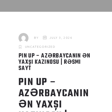
BY
JULY 3, 2026
UNCATEGORIZED
PIN UP – AZƏRBAYCANIN ƏN
YAXŞI KAZINOSU | RƏSMI
SAYT
PIN UP –
AZƏRBAYCANIN
ƏN YAXŞI