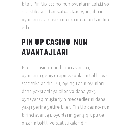
bilər. Pin Up casino-nun oyunların təhlili və
statistikaları, hər səbəbdən oyunçuların
oyunları izləməsi üçün məlumatları təqdim
edir.
PIN UP CASINO-NUN
AVANTAJLARI
Pin Up casino-nun birinci avantajı,
oyunların geniş qrupu və onların təhlili və
statistikalarıdır. Bu, oyunçuların oyunları
daha yaxşı anlaya bilər və daha yaxşı
oynayaraq müştəriyin məqsədlərini daha
yaxşı yerinə yetirə bilər. Pin Up casino-nun
birinci avantajı, oyunların geniş qrupu və
onların təhlili və statistikalarıdır.