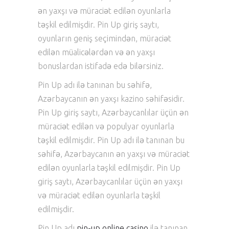
ən yaxşı və müraciət edilən oyunlarla
təşkil edilmişdir. Pin Up giriş saytı,
oyunların geniş seçimindən, müraciət
edilən müalicələrdən və ən yaxşı
bonuslardan istifadə edə bilərsiniz.
Pin Up adı ilə tanınan bu səhifə,
Azərbaycanın ən yaxşı kazino səhifəsidir.
Pin Up giriş saytı, Azərbaycanlılar üçün ən
müraciət edilən və populyar oyunlarla
təşkil edilmişdir. Pin Up adı ilə tanınan bu
səhifə, Azərbaycanın ən yaxşı və müraciət
edilən oyunlarla təşkil edilmişdir. Pin Up
giriş saytı, Azərbaycanlılar üçün ən yaxşı
və müraciət edilən oyunlarla təşkil
edilmişdir.
Pin Up adı
pin-up online casino
ilə tanınan