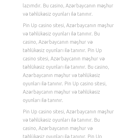
lazımdır. Bu casino, Azərbaycanın məşhur
və təhlükəsiz oyunları ilə tanınır.
Pin Up casino sitesi, Azərbaycanın məşhur
və təhlükəsiz oyunları ilə tanınır. Bu
casino, Azərbaycanın məşhur və
təhlükəsiz oyunları ilə tanınır. Pin Up
casino sitesi, Azərbaycanın məşhur və
təhlükəsiz oyunları ilə tanınır. Bu casino,
Azərbaycanın məşhur və təhlükəsiz
oyunları ilə tanınır. Pin Up casino sitesi,
Azərbaycanın məşhur və təhlükəsiz
oyunları ilə tanınır.
Pin Up casino sitesi, Azərbaycanın məşhur
və təhlükəsiz oyunları ilə tanınır. Bu
casino, Azərbaycanın məşhur və
təhlükəsiz oyunları ilə tanınır. Pin Up