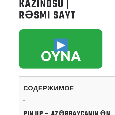
KAZINOSU |
RƏSMI SAYT
OYNA
СОДЕРЖИМОЕ
PIN UP – AZƏRBAYCANIN ƏN