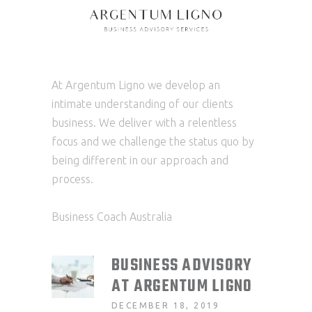
At Argentum Ligno we develop an
intimate understanding of our clients
business. We deliver with a relentless
focus and we challenge the status quo by
being different in our approach and
process.
Business Coach Australia
BUSINESS ADVISORY
AT ARGENTUM LIGNO
DECEMBER 18, 2019